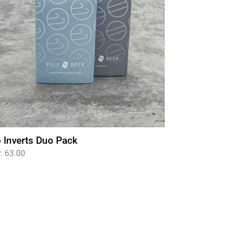
 Inverts Duo Pack
rmaler
. 63.00
is