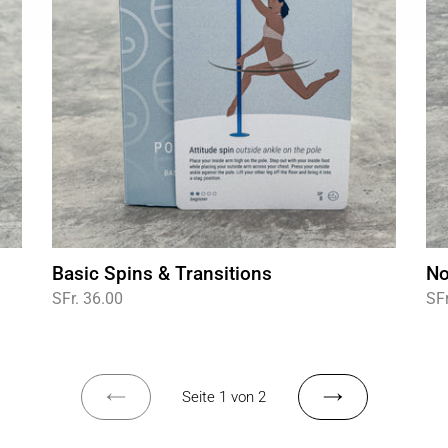
Basic Spins & Transitions
No
Normaler
SFr. 36.00
No
SFr
Preis
Pre
Seite 1 von 2
VORHERIGE
NÄCHSTE
SEITE
SEITE