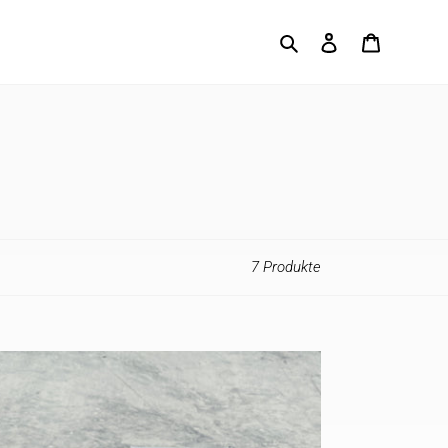
Suchen
Einloggen
Warenkor
7 Produkte
ength
o
ck