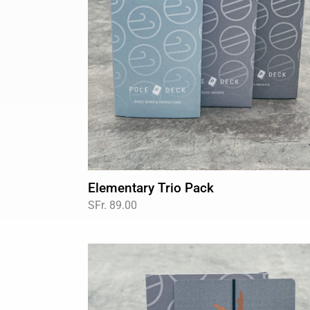
Elementary Trio Pack
Normaler
SFr. 89.00
Preis
Basic
Inverts